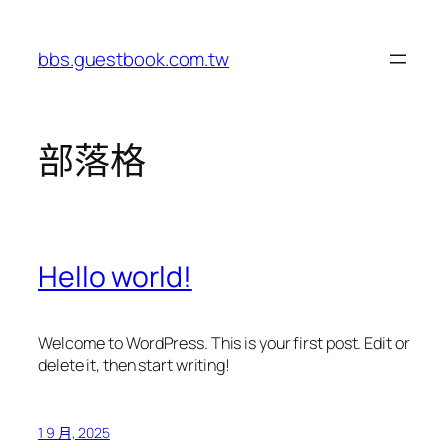
跳
至
bbs.guestbook.com.tw
主
要
內
容
部落格
Hello world!
Welcome to WordPress. This is your first post. Edit or
delete it, then start writing!
1 9 月, 2025